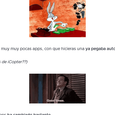
n muy muy pocas apps, con que hicieras una
ya pegaba aut
s de iCopter??)