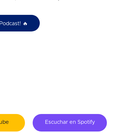
Podcast! 🔥
ube
Escuchar en Spotify