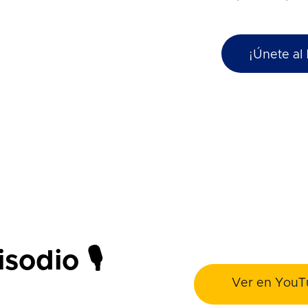
¡Únete al 
sodio 🎙️
Ver en YouT