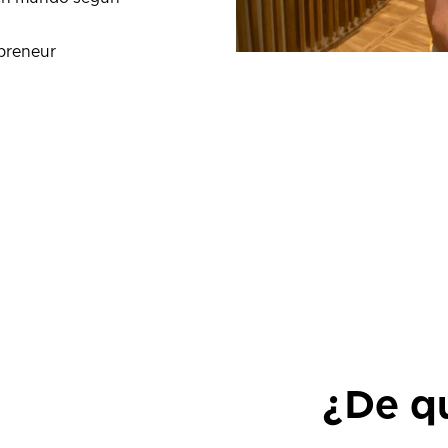
preneur
¿De qu