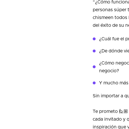
“¿Cómo funciona
personas súper t
chismeen todos l
del éxito de su 
¿Cuál fue el 
¿De dónde vi
¿Cómo negoci
negocio?
Y mucho má
Sin importar a q
Te prometo 🙋🏼
cada invitado y 
inspiración que v