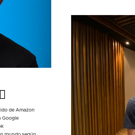
🏻
ndido de Amazon
n Google
ok
s en mundo según