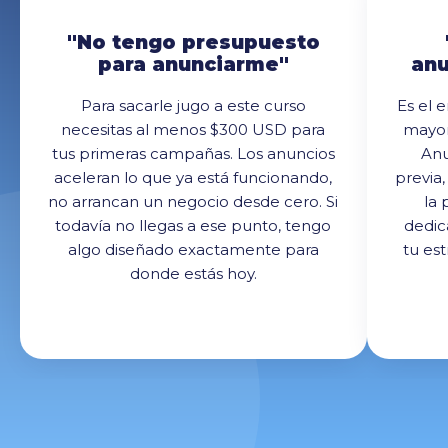
"No tengo presupuesto
para anunciarme"
anu
Para sacarle jugo a este curso
Es el 
necesitas al menos $300 USD para
mayor
tus primeras campañas. Los anuncios
Anu
aceleran lo que ya está funcionando,
previa,
no arrancan un negocio desde cero. Si
la 
todavía no llegas a ese punto, tengo
dedic
algo diseñado exactamente para
tu es
donde estás hoy.