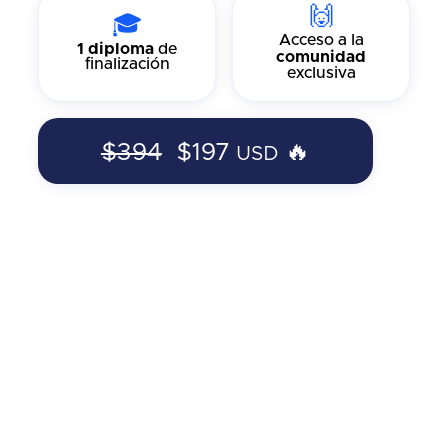
🙌
🎓
Acceso a la
1 diploma
de
comunidad
finalización
exclusiva
$394
$197
🔥
USD