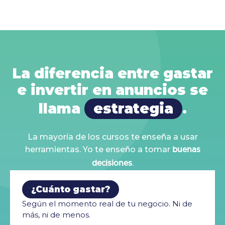
La diferencia entre gastar
e invertir en anuncios se
llama
estrategia
.
La mayoría de los cursos te enseña a usar
herramientas. Yo te enseño a tomar
buenas
.
decisiones
¿Cuánto gastar?
Según el momento real de tu negocio. Ni de
más, ni de menos.