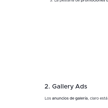
La pestaña de
promociones d
2. Gallery Ads
Los
anuncios de galería
, claro está