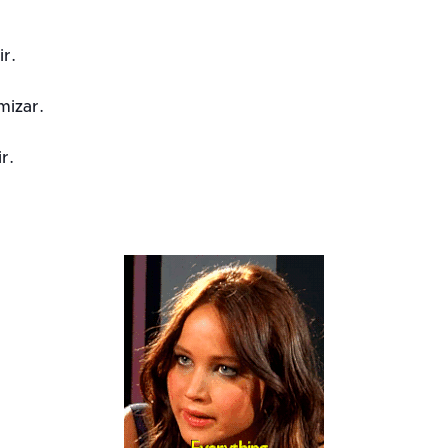
r.
mizar.
r.