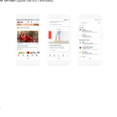
e Gmail
(que tanto revisas)
.