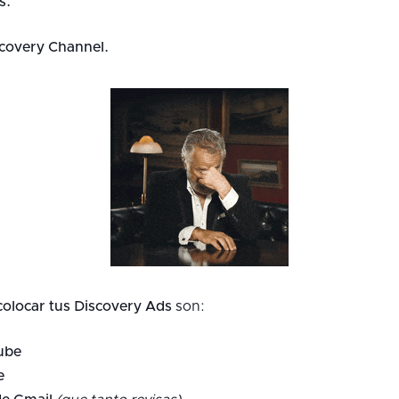
s.
covery Channel.
colocar tus Discovery Ads
son:
ube
e