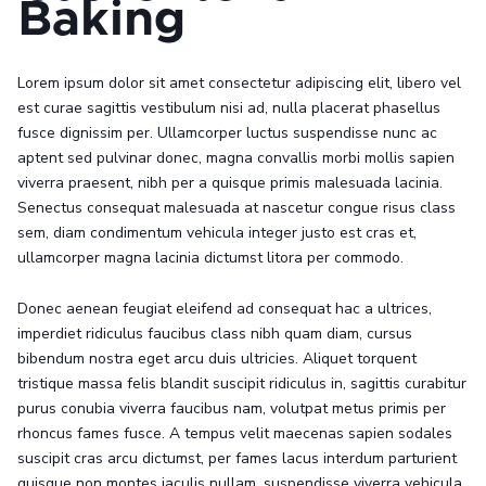
Baking
Lorem ipsum dolor sit amet consectetur adipiscing elit, libero vel
est curae sagittis vestibulum nisi ad, nulla placerat phasellus
fusce dignissim per. Ullamcorper luctus suspendisse nunc ac
aptent sed pulvinar donec, magna convallis morbi mollis sapien
viverra praesent, nibh per a quisque primis malesuada lacinia.
Senectus consequat malesuada at nascetur congue risus class
sem, diam condimentum vehicula integer justo est cras et,
ullamcorper magna lacinia dictumst litora per commodo.
Donec aenean feugiat eleifend ad consequat hac a ultrices,
imperdiet ridiculus faucibus class nibh quam diam, cursus
bibendum nostra eget arcu duis ultricies. Aliquet torquent
tristique massa felis blandit suscipit ridiculus in, sagittis curabitur
purus conubia viverra faucibus nam, volutpat metus primis per
rhoncus fames fusce. A tempus velit maecenas sapien sodales
suscipit cras arcu dictumst, per fames lacus interdum parturient
quisque non montes iaculis nullam, suspendisse viverra vehicula