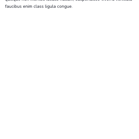
faucibus enim class ligula congue.
Juan Lombana
Un experto en negocios, marketing digital y
tecnología.