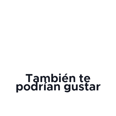
Siempre he dicho que soy una combinación entre un
ingeniero, un mercadólogo… y Tom Cruise. 🤣
También te
podrían gustar