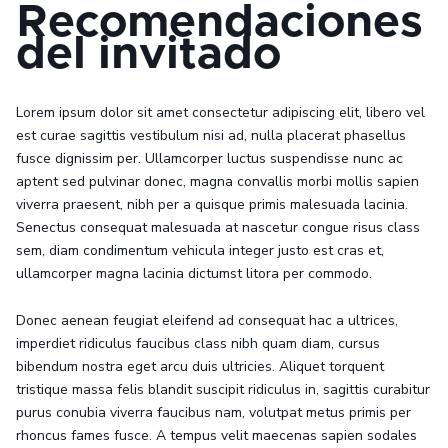
Recomendaciones
del invitado
Lorem ipsum dolor sit amet consectetur adipiscing elit, libero vel
est curae sagittis vestibulum nisi ad, nulla placerat phasellus
fusce dignissim per. Ullamcorper luctus suspendisse nunc ac
aptent sed pulvinar donec, magna convallis morbi mollis sapien
viverra praesent, nibh per a quisque primis malesuada lacinia.
Senectus consequat malesuada at nascetur congue risus class
sem, diam condimentum vehicula integer justo est cras et,
ullamcorper magna lacinia dictumst litora per commodo.
Donec aenean feugiat eleifend ad consequat hac a ultrices,
imperdiet ridiculus faucibus class nibh quam diam, cursus
bibendum nostra eget arcu duis ultricies. Aliquet torquent
tristique massa felis blandit suscipit ridiculus in, sagittis curabitur
purus conubia viverra faucibus nam, volutpat metus primis per
rhoncus fames fusce. A tempus velit maecenas sapien sodales