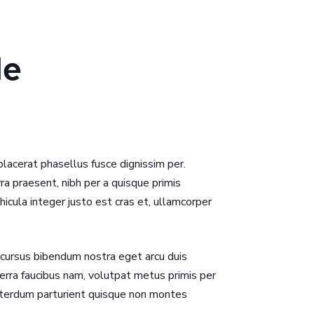
de
 placerat phasellus fusce dignissim per.
a praesent, nibh per a quisque primis
cula integer justo est cras et, ullamcorper
, cursus bibendum nostra eget arcu duis
viverra faucibus nam, volutpat metus primis per
interdum parturient quisque non montes