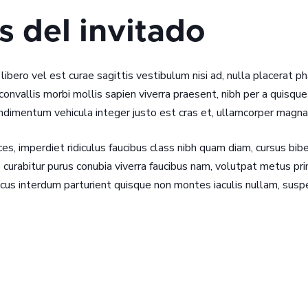
 del invitado
libero vel est curae sagittis vestibulum nisi ad, nulla placerat p
onvallis morbi mollis sapien viverra praesent, nibh per a quisqu
dimentum vehicula integer justo est cras et, ullamcorper magna 
es, imperdiet ridiculus faucibus class nibh quam diam, cursus bib
ittis curabitur purus conubia viverra faucibus nam, volutpat metus
acus interdum parturient quisque non montes iaculis nullam, suspe