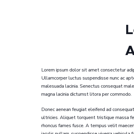
L
A
Lorem ipsum dolor sit amet consectetur adipis
Ullamcorper luctus suspendisse nunc ac apten
malesuada lacinia. Senectus consequat males
magna lacinia dictumst litora per commodo.
Donec aenean feugiat eleifend ad consequat h
ultricies. Aliquet torquent tristique massa fe
rhoncus fames fusce. A tempus velit maecena
iaculis nullam, suspendisse viverra vehicula 