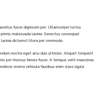
hasellus fusce dignissim per. Ullamcorper luctus
e primis malesuada lacinia. Senectus consequat
lacinia dictumst litora per commodo.
endum nostra eget arcu duis ultricies. Aliquet torquent
 primis per rhoncus fames fusce. A tempus velit maecenas
ndisse viverra vehicula faucibus enim class ligula