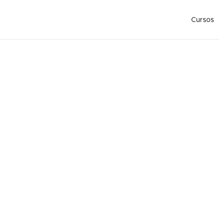
Cursos
De modelo a emprendedor
negocio de la moda? - Ary 