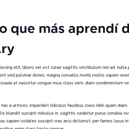
o que más aprendí 
ry
cing elit, libero vel est curae sagittis vestibulum nisi ad, nulla
t sed pulvinar donec, magna convallis morbi mollis sapien viverr
uada at nascetur congue risus class sem, diam condimentum vehi
ac a ultrices, imperdiet ridiculus faucibus class nibh quam diam
lis blandit suscipit ridiculus in, sagittis curabitur purus conubia 
s sapien sodales suscipit cras arcu dictumst, per fames lacus 
faucibus enim class ligula congue.