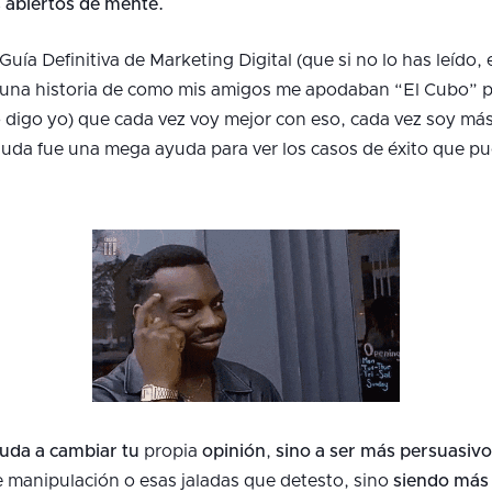
s abiertos de mente.
uía Definitiva de Marketing Digital (que si no lo has leído,
o una historia de como mis amigos me apodaban “El Cubo” p
o digo yo) que cada vez voy mejor con eso, cada vez soy más a
i duda fue una mega ayuda para ver los casos de éxito que p
yuda a cambiar tu
propia
opinión
,
sino a ser más persuasivo
e manipulación o esas jaladas que detesto, sino
siendo má