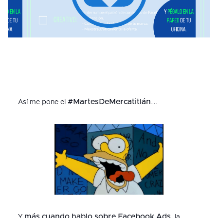
#MartesDeMercatitlán
Así me pone el
...
más cuando hablo sobre Facebook Ads
Y
, la