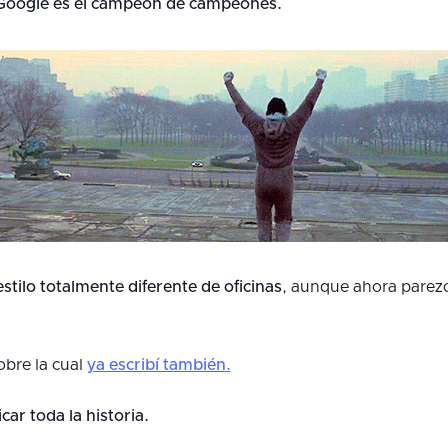
Google es el campeón de campeones.
stilo totalmente diferente de oficinas
, aunque ahora pare
obre la cual
ya escribí también.
car toda la historia.