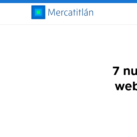
7 n
web