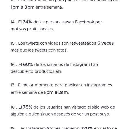
13 . El mejor momento para publicar en Facebook es de
1pm a 3pm
entre semana.
74%
14 . El
de las personas usan Facebook por
motivos profesionales.
6 veces
15 . Los tweets con videos son retweeteados
más que los tweets con fotos.
60%
16 . El
de los usuarios de Instagram han
descubierto productos ahí.
17 . El mejor momento para publicar en Instagram es
pm a 2am.
entre semana de 5
75%
18 . El
de los usuarios han visitado el sitio web de
alguien a quien siguen después de ver un post suyo.
220%
19 . Las Instagram Stories crecieron
en gasto de