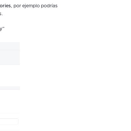
ories
, por ejemplo podrías
s.
ly”