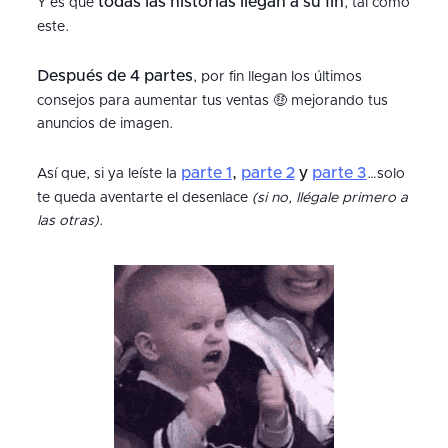
todas las historias llegan a su fin
Y es que
, tal como
este.
Después de 4 partes
, por fin llegan los últimos
consejos para aumentar tus ventas 🤑 mejorando tus
anuncios de imagen.
parte 1
,
parte 2
y
parte 3
Así que, si ya leíste la
…solo
te queda aventarte el desenlace
(si no, llégale primero a
las otras)
.