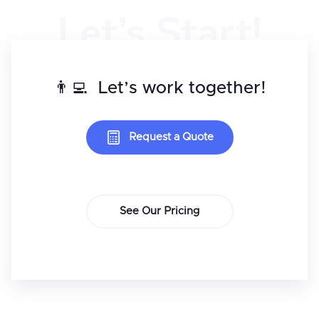
Let’s Start!
👨‍💻 Let’s work together!
Request a Quote
See Our Pricing