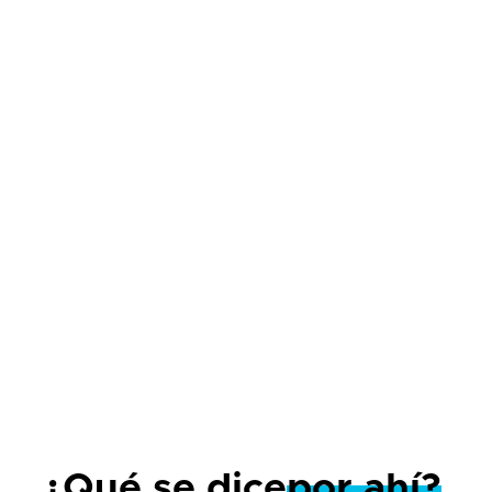
decir, contenido atractivo en redes sociales.
6
Bloque 6: Optimizar o morir
En el marketing digital y en la vida en general el
éxito se consigue a través de la mejora constante,
por eso el "Optimizar o Morir" es todo un estilo
de vida.
¿Qué se dice
por ahí?