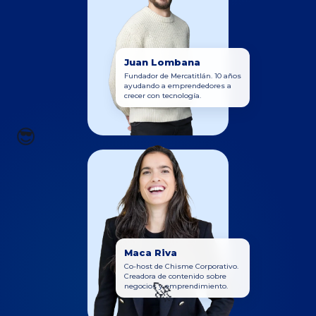
Juan Lombana
Fundador de Mercatitlán. 10 años
ayudando a emprendedores a
crecer con tecnología.
😎
Maca Riva
Co-host de Chisme Corporativo.
Creadora de contenido sobre
🚀
negocios y emprendimiento.